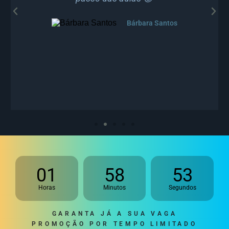
Bárbara Santos
01
58
52
Horas
Minutos
Segundos
GARANTA JÁ A SUA VAGA
PROMOÇÃO POR TEMPO LIMITADO