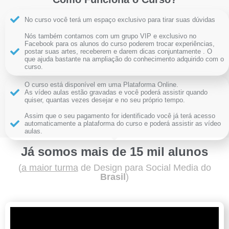
No curso você terá um espaço exclusivo para tirar suas dúvidas
Nós também contamos com um grupo VIP e exclusivo no
Facebook para os alunos do curso poderem trocar experiências,
postar suas artes, receberem e darem dicas conjuntamente . O
que ajuda bastante na ampliação do conhecimento adquirido com o
curso.
O curso está disponível em uma Plataforma Online.
As vídeo aulas estão gravadas e você poderá assistir quando
quiser, quantas vezes desejar e no seu próprio tempo.
Assim que o seu pagamento for identificado você já terá acesso
automaticamente a plataforma do curso e poderá assistir as vídeo
aulas.
Já somos mais de 15 mil alunos
(
a maior turma
de Design para Social Media do
Brasil
)